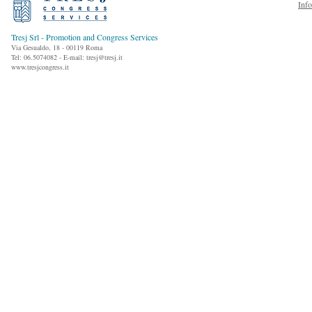
Inf
Tresj Srl - Promotion and Congress Services
Via Gesualdo, 18 - 00119 Roma
Tel: 06.5074082 - E-mail: tresj@tresj.it
www.tresjcongress.it