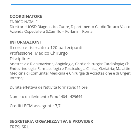
COORDINATORE
ENRICO NATALE
Direttore UOSD Diagnostica Cuore, Dipartimento Cardio-Toraco-Vasco
Azienda Ospedaliera S.Camillo – Forlanini, Roma
INFORMAZIONI
Il corso è riservato a 120 partecipanti
Professione: Medico Chirurgo
Discipline:
Anestesia e Rianimazione; Angiologia; Cardiochirurgia; Cardiologia; Chir
Endocrinologia; Farmacologia e Tossicologia Clinica; Geriatria; Malatti
Medicina di Comunità; Medicina e Chirurgia di Accettazione e di Urgenza
Interna;
Durata effettiva dell'attività formativa: 11 ore
Numero di riferimento Ec
m: 1404 -
429644
Crediti ECM assegnati: 7,7
SEGRETERIA ORGANIZZATIVA E PROVIDER
TRESJ SRL