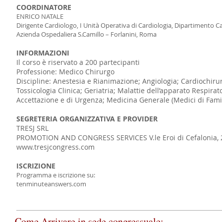
COORDINATORE
ENRICO NATALE
Dirigente Cardiologo, I Unità Operativa di Cardiologia, Dipartimento C
Azienda Ospedaliera S.Camillo – Forlanini, Roma
INFORMAZIONI
Il corso è riservato a 200 partecipanti
Professione: Medico Chirurgo
Discipline: Anestesia e Rianimazione; Angiologia; Cardiochirur
Tossicologia Clinica; Geriatria; Malattie dell’apparato Respira
Accettazione e di Urgenza; Medicina Generale (Medici di Fami
SEGRETERIA ORGANIZZATIVA E PROVIDER
TRESJ SRL
PROMOTION AND CONGRESS SERVICES V.le Eroi di Cefalonia, 262
www.tresjcongress.com
ISCRIZIONE
Programma e iscrizione su:
tenminuteanswers.com
Come Arrivare in sede congressuale: